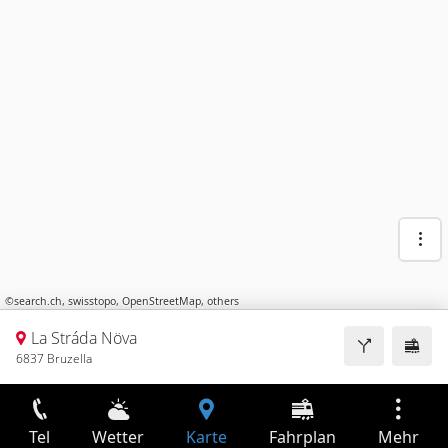
©
search.ch
,
swisstopo
,
OpenStreetMap
,
others
La Stráda Növa
6837 Bruzella
Tel
Wetter
Karte
Fahrplan
Mehr