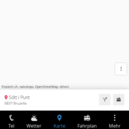
©
search.ch
,
swisstopo
,
OpenStreetMap
,
others
Sótt i Punt
6837 Bruzella
Tel
Wetter
Karte
Fahrplan
Mehr