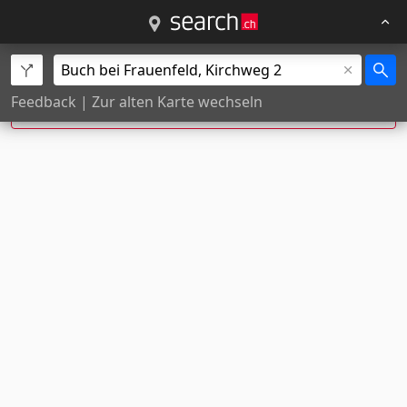
Exakte Hausnummer nicht gefunden, Position
Feedback
|
Zur alten Karte wechseln
wurde geschätzt.