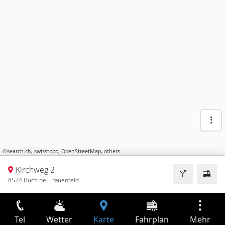
©
search.ch
,
swisstopo
,
OpenStreetMap
,
others
Kirchweg 2
8524 Buch bei Frauenfeld
Tel
Wetter
Karte
Fahrplan
Mehr