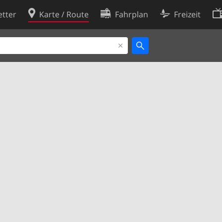
tter
Karte / Route
Fahrplan
Freizeit
Cookie-Richtlinie
ingungen
Cookie-Einstellungen
rklärung
Entwickler