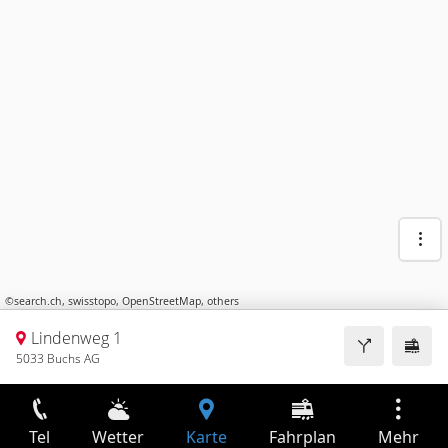
©
search.ch
,
swisstopo
,
OpenStreetMap
,
others
Lindenweg 1
5033 Buchs AG
Tel
Wetter
Karte
Fahrplan
Mehr