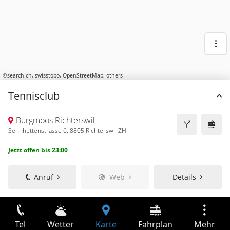
©
search.ch
,
swisstopo
,
OpenStreetMap
,
others
Tennisclub
Burgmoos Richterswil
Sennhüttenstrasse 6, 8805 Richterswil ZH
Jetzt offen bis 23:00
Anruf
Web
Details
Tel
Wetter
Karte
Fahrplan
Mehr