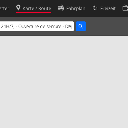
tter
Karte / Route
Fahrplan
Freizeit
Cookie-Richtlinie
ingungen
Cookie-Einstellungen
rklärung
Entwickler