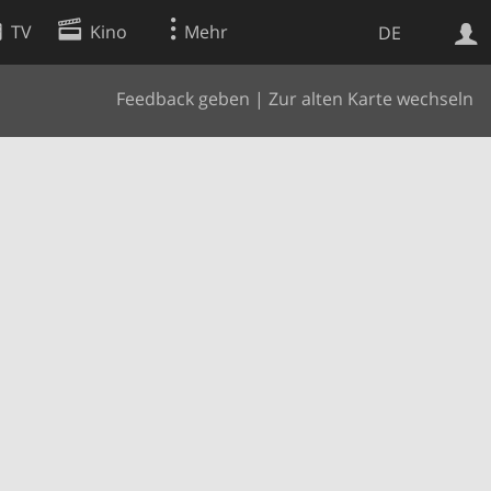
TV
Kino
Mehr
DE
Feedback geben
|
Zur alten Karte wechseln
Websuche
Apps