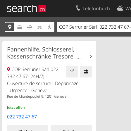
Telefonbuch
We
Ihr Eintrag
Kontakt





Kundencenter Geschäftskunden
Nutzungsbed
Impressum
Datenschutze
Pannenhilfe, Schlosserei,
Kassenschränke Tresore, ...
COP Serrurier Sàrl 022
732 47 67- 24H/7J -
Ouverture de serrure - Dépannage
- Urgence - Genève
Rue de Chantepoulet 9, 1201 Genève
Jetzt offen
022 732 47 67