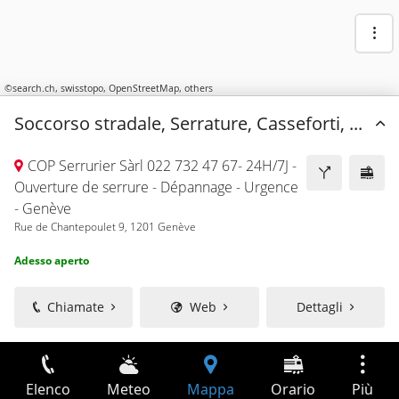
©
search.ch
,
swisstopo
,
OpenStreetMap
,
others
Soccorso stradale, Serrature, Casseforti, ...
COP Serrurier Sàrl 022 732 47 67- 24H/7J -
Ouverture de serrure - Dépannage - Urgence
- Genève
Rue de Chantepoulet 9, 1201 Genève
Adesso aperto
Chiamate
Web
Dettagli
Elenco
Meteo
Mappa
Orario
Più