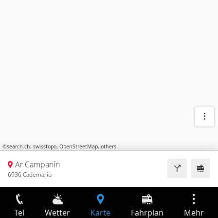
©
search.ch
,
swisstopo
,
OpenStreetMap
,
others
Ar Campanín
6936 Cademario
Tel
Wetter
Karte
Fahrplan
Mehr