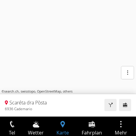
©
search.ch
,
swisstopo
,
OpenStreetMap
,
others
Scaréta dra Pòsta
6936 Cademario
Tel
Wetter
Karte
Fahrplan
Mehr