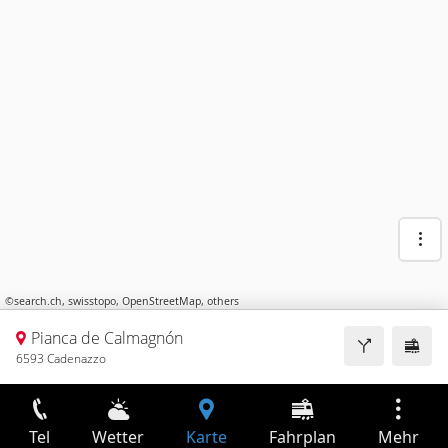
©
search.ch
,
swisstopo
,
OpenStreetMap
,
others
Pianca de Calmagnón
6593 Cadenazzo
Tel
Wetter
Karte
Fahrplan
Mehr