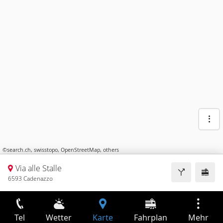
©
search.ch
,
swisstopo
,
OpenStreetMap
,
others
Via alle Stalle
6593 Cadenazzo
Tel
Wetter
Karte
Fahrplan
Mehr