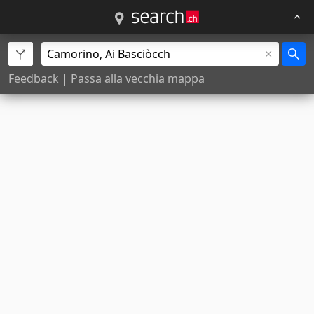
Feedback
|
Passa alla vecchia mappa