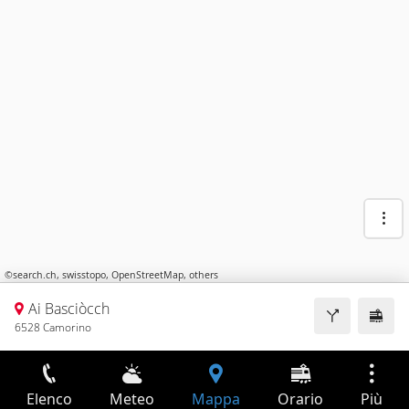
©
search.ch
,
swisstopo
,
OpenStreetMap
,
others
Ai Basciòcch
6528 Camorino
Elenco
Meteo
Mappa
Orario
Più