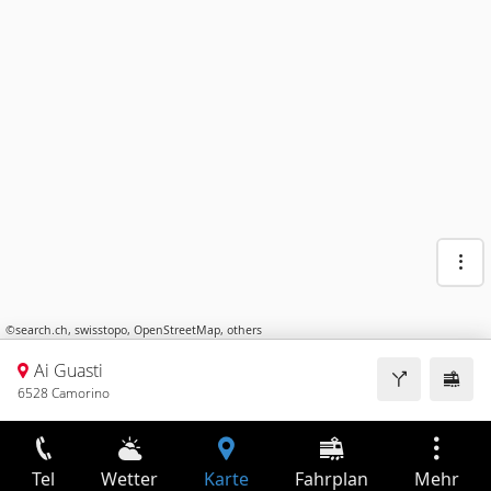
©
search.ch
,
swisstopo
,
OpenStreetMap
,
others
Ai Guasti
6528 Camorino
Tel
Wetter
Karte
Fahrplan
Mehr