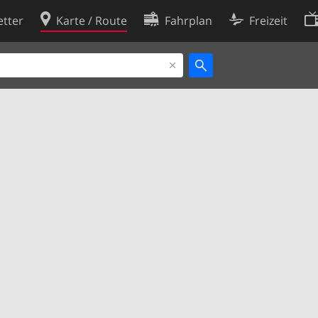
tter
Karte / Route
Fahrplan
Freizeit
Cookie-Richtlinie
ingungen
Cookie-Einstellungen
rklärung
Entwickler