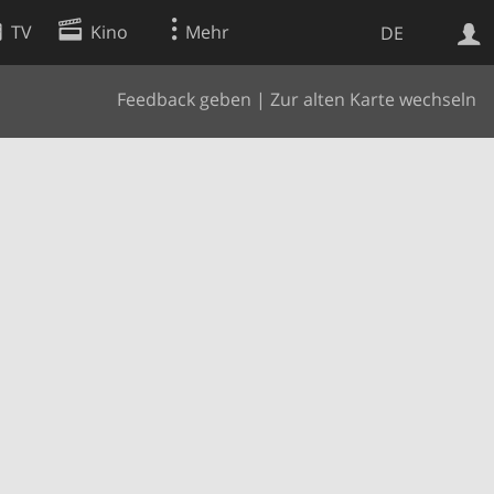
TV
Kino
Mehr
DE
Feedback geben
|
Zur alten Karte wechseln
Websuche
Apps