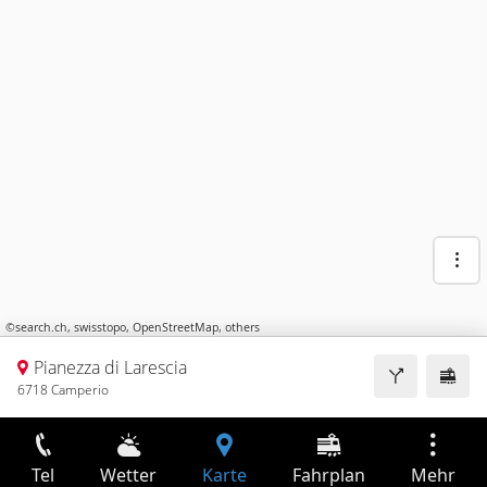
©
search.ch
,
swisstopo
,
OpenStreetMap
,
others
Pianezza di Larescia
6718 Camperio
Tel
Wetter
Karte
Fahrplan
Mehr