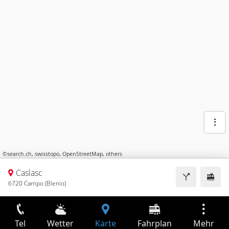
©
search.ch
,
swisstopo
,
OpenStreetMap
,
others
Caslasc
6720 Campo (Blenio)
Tel
Wetter
Karte
Fahrplan
Mehr