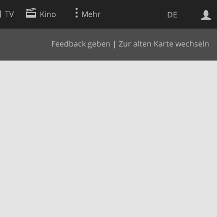
TV
Kino
Mehr
DE
Feedback geben
|
Zur alten Karte wechseln
Websuche
Apps