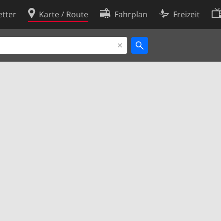
tter
Karte / Route
Fahrplan
Freizeit
Cookie-Richtlinie
ingungen
Cookie-Einstellungen
rklärung
Entwickler