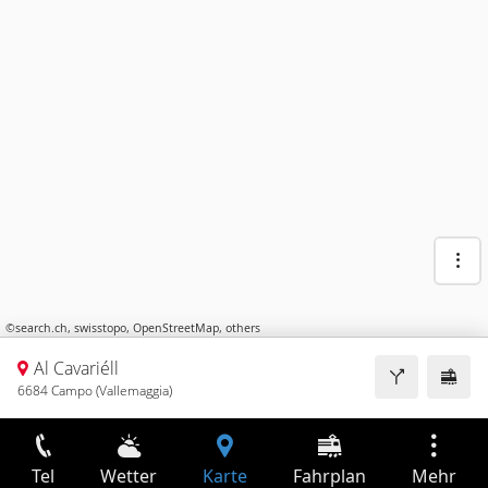
©
search.ch
,
swisstopo
,
OpenStreetMap
,
others
Al Cavariéll
6684 Campo (Vallemaggia)
Tel
Wetter
Karte
Fahrplan
Mehr