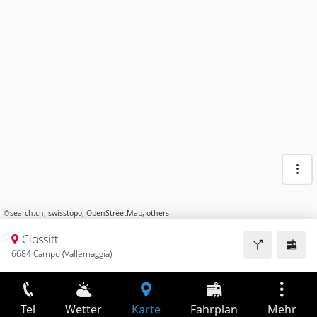
©
search.ch
,
swisstopo
,
OpenStreetMap
,
others
Ciossitt
6684 Campo (Vallemaggia)
Tel
Wetter
Karte
Fahrplan
Mehr