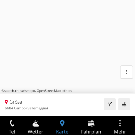
©
search.ch
,
swisstopo
,
OpenStreetMap
,
others
Gròsa
6684 Campo (Vallemaggia)
Tel
Wetter
Karte
Fahrplan
Mehr