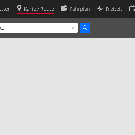
tter
Karte / Route
Fahrplan
Freizeit
Cookie-Richtlinie
ingungen
Cookie-Einstellungen
rklärung
Entwickler