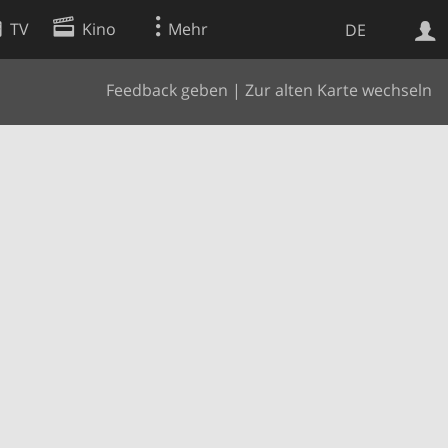
TV
Kino
Mehr
DE
Feedback geben
|
Zur alten Karte wechseln
Websuche
Apps