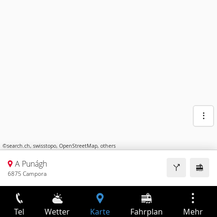
©
search.ch
,
swisstopo
,
OpenStreetMap
,
others
A Punágh
6875 Campora
Tel
Wetter
Karte
Fahrplan
Mehr