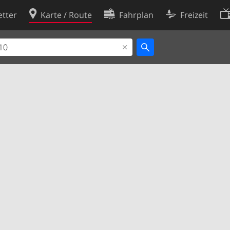
tter
Karte / Route
Fahrplan
Freizeit
Cookie-Richtlinie
ingungen
Cookie-Einstellungen
rklärung
Entwickler