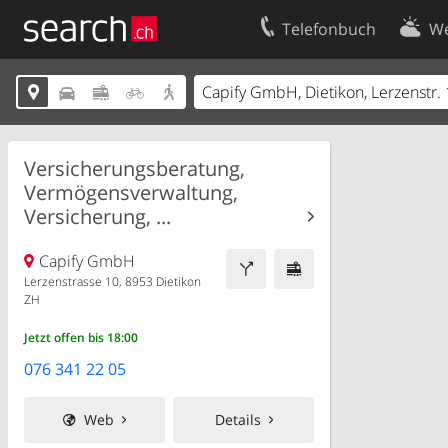
Telefonbuch
We
Ihr Eintrag
Kontakt





Kundencenter Geschäftskunden
Nutzungsbed
Impressum
Datenschutze
Versicherungsberatung,
Vermögensverwaltung,
Versicherung, ...
Capify GmbH
Lerzenstrasse 10, 8953 Dietikon
ZH
Jetzt offen bis 18:00
076 341 22 05
Web
Details