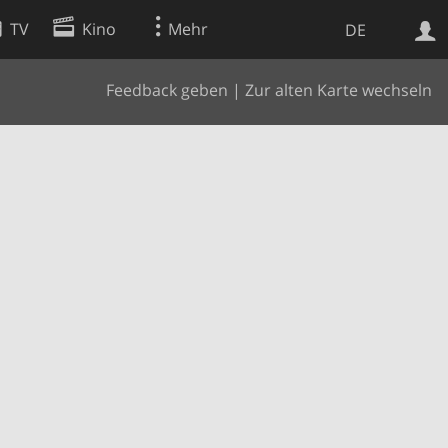
TV
Kino
Mehr
DE
Feedback geben
|
Zur alten Karte wechseln
Websuche
Apps