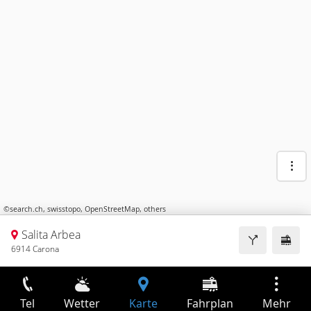
©
search.ch
,
swisstopo
,
OpenStreetMap
,
others
Salita Arbea
6914 Carona
Tel
Wetter
Karte
Fahrplan
Mehr