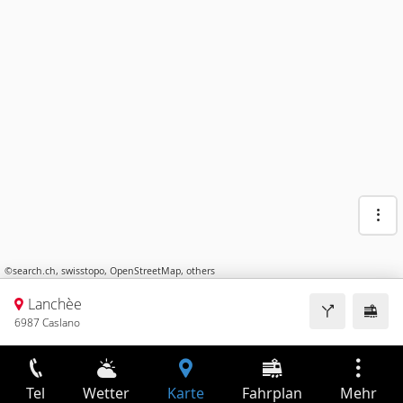
©
search.ch
,
swisstopo
,
OpenStreetMap
,
others
Lanchèe
6987 Caslano
Tel
Wetter
Karte
Fahrplan
Mehr