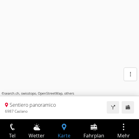
©
search.ch
,
swisstopo
,
OpenStreetMap
,
others
Sentiero panoramico
6987 Caslano
Tel
Wetter
Karte
Fahrplan
Mehr