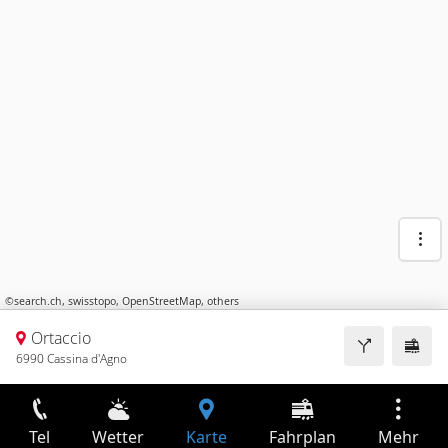
©
search.ch
,
swisstopo
,
OpenStreetMap
,
others
Ortaccio
6990 Cassina d'Agno
Tel
Wetter
Karte
Fahrplan
Mehr