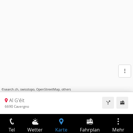
©
search.ch
,
swisstopo
,
OpenStreetMap
,
others
Al G'éit
6690 Cavergno
Tel
Wetter
Karte
Fahrplan
Mehr