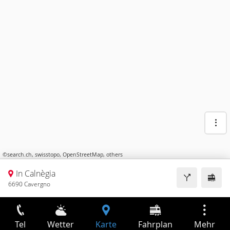
©
search.ch
,
swisstopo
,
OpenStreetMap
,
others
In Calnègia
6690 Cavergno
Tel
Wetter
Karte
Fahrplan
Mehr