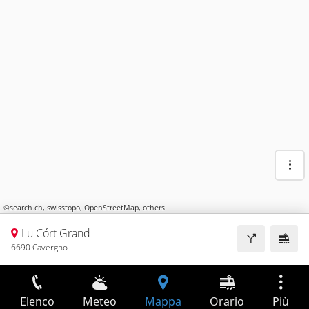
©
search.ch
,
swisstopo
,
OpenStreetMap
,
others
Lu Córt Grand
6690 Cavergno
Elenco
Meteo
Mappa
Orario
Più