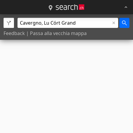
Feedback
|
Passa alla vecchia mappa