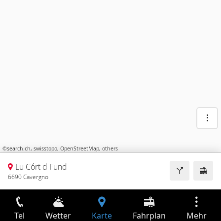
©
search.ch
,
swisstopo
,
OpenStreetMap
,
others
Lu Córt d Fund
6690 Cavergno
Tel
Wetter
Karte
Fahrplan
Mehr