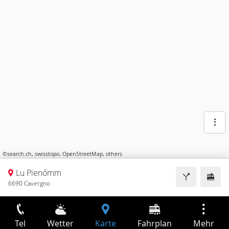
©
search.ch
,
swisstopo
,
OpenStreetMap
,
others
Lu Pienómm
6690 Cavergno
Tel
Wetter
Karte
Fahrplan
Mehr