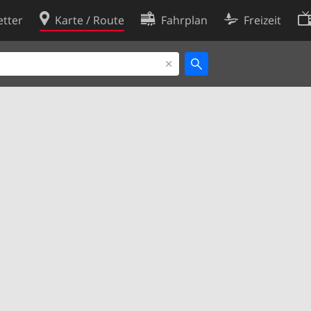
tter
Karte / Route
Fahrplan
Freizeit
Cookie-Richtlinie
ingungen
Cookie-Einstellungen
rklärung
Entwickler