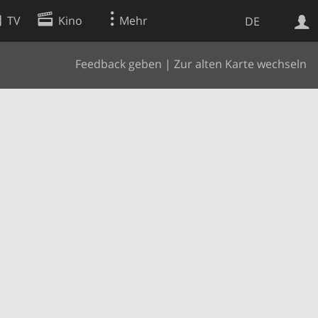
TV
Kino
Mehr
DE
Feedback geben
|
Zur alten Karte wechseln
Websuche
Apps