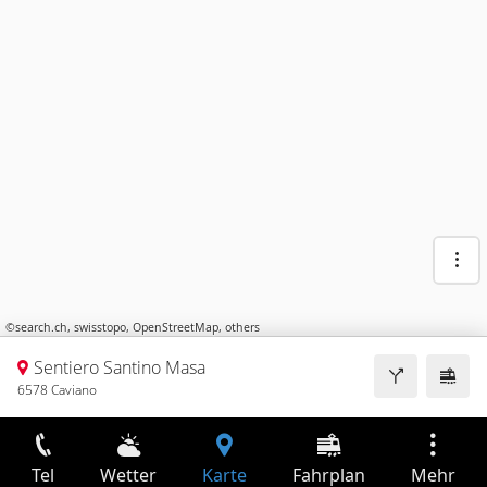
©
search.ch
,
swisstopo
,
OpenStreetMap
,
others
Sentiero Santino Masa
6578 Caviano
Tel
Wetter
Karte
Fahrplan
Mehr