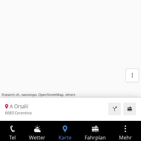
©
search.ch
,
swisstopo
,
OpenStreetMap
,
others
A Orsalii
6683 Cerentino
Tel
Wetter
Karte
Fahrplan
Mehr