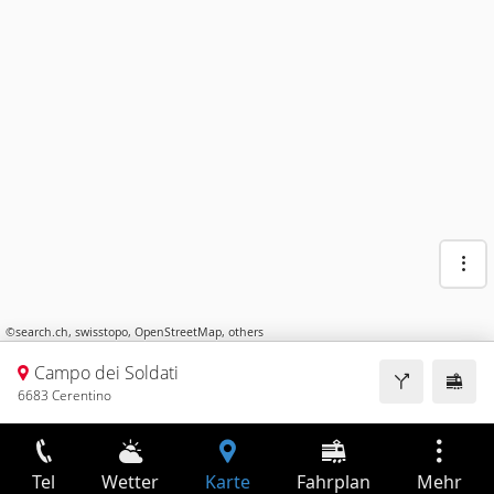
©
search.ch
,
swisstopo
,
OpenStreetMap
,
others
Campo dei Soldati
6683 Cerentino
Tel
Wetter
Karte
Fahrplan
Mehr