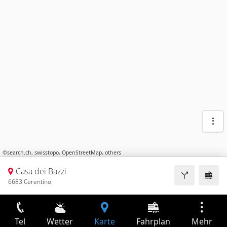
©
search.ch
,
swisstopo
,
OpenStreetMap
,
others
Casa dei Bazzi
6683 Cerentino
Tel
Wetter
Karte
Fahrplan
Mehr