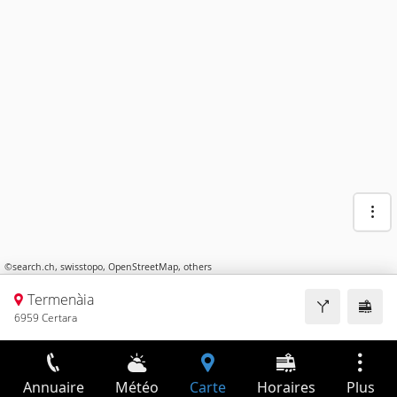
©
search.ch
,
swisstopo
,
OpenStreetMap
,
others
Termenàia
6959 Certara
Annuaire
Météo
Carte
Horaires
Plus