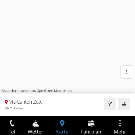
©
search.ch
,
swisstopo
,
OpenStreetMap
,
others
Via Cantón Zótt
6675 Cevio
Tel
Wetter
Karte
Fahrplan
Mehr