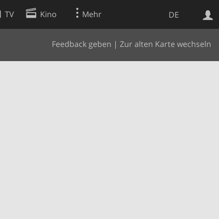
TV
Kino
Mehr
DE
Feedback geben
|
Zur alten Karte wechseln
Websuche
Apps