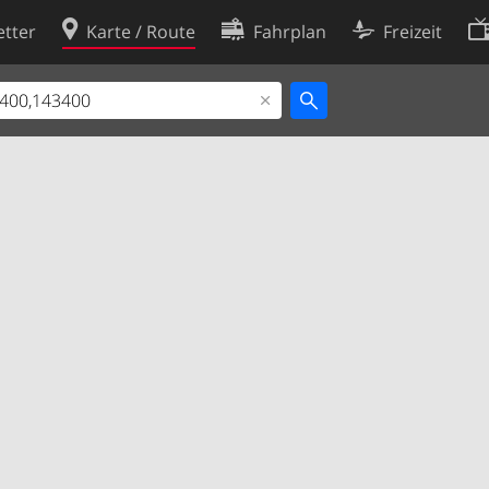
tter
Karte / Route
Fahrplan
Freizeit
Cookie-Richtlinie
ingungen
Cookie-Einstellungen
rklärung
Entwickler