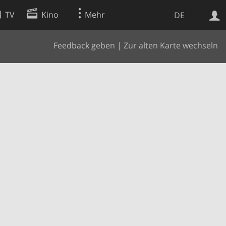
TV
Kino
Mehr
DE
Feedback geben
|
Zur alten Karte wechseln
Websuche
Apps