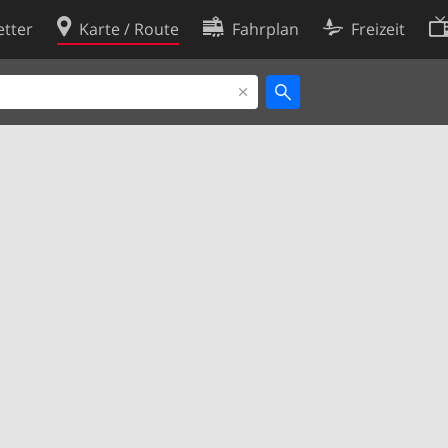
tter
Karte / Route
Fahrplan
Freizeit
Cookie-Richtlinie
ingungen
Cookie-Einstellungen
rklärung
Entwickler