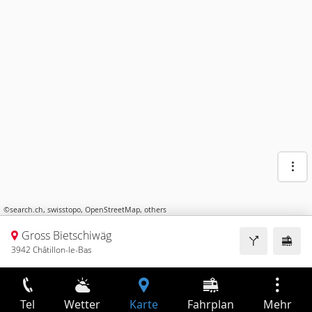
©
search.ch
,
swisstopo
,
OpenStreetMap
,
others
Gross Bietschiwäg
3942 Châtillon-le-Bas
Tel
Wetter
Karte
Fahrplan
Mehr