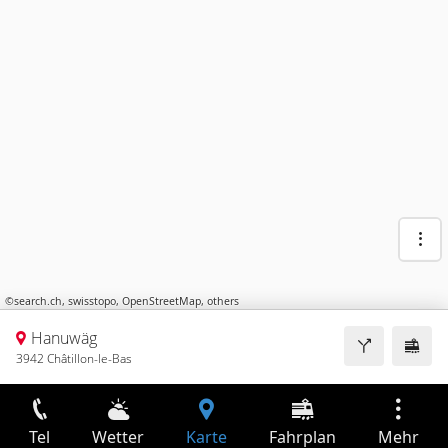
©
search.ch
,
swisstopo
,
OpenStreetMap
,
others
Hanuwäg
3942 Châtillon-le-Bas
Tel
Wetter
Karte
Fahrplan
Mehr