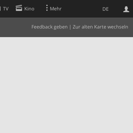
TV
Kino
Mehr
DE
Feedback geben
|
Zur alten Karte wechseln
Websuche
Apps