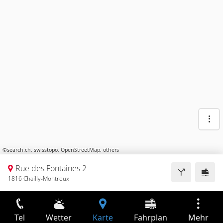
©
search.ch
,
swisstopo
,
OpenStreetMap
,
others
Rue des Fontaines 2
1816 Chailly-Montreux
Tel
Wetter
Karte
Fahrplan
Mehr