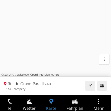
©
search.ch
,
swisstopo
,
OpenStreetMap
,
others
Rte du Grand-Paradis 4a
1874 Champéry
Tel
Wetter
Karte
Fahrplan
Mehr