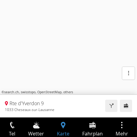
©
search.ch
,
swisstopo
,
OpenStreetMap
,
others
Rte d'Yverdon 9
1033 Cheseaux-sur-Lausanne
Tel
Wetter
Karte
Fahrplan
Mehr