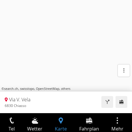
©
search.ch
,
swisstopo
,
OpenStreetMap
,
others
Via V. Vela
6830 Chiasso
Tel
Wetter
Karte
Fahrplan
Mehr