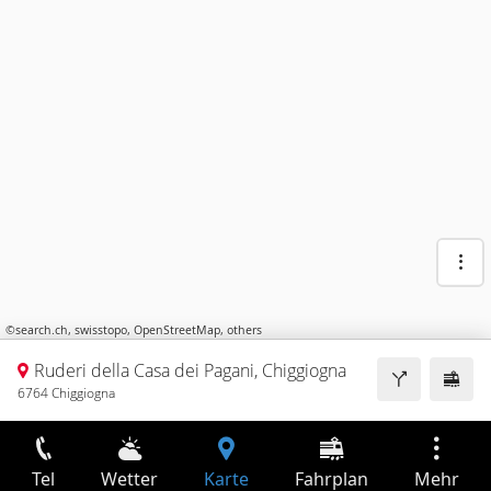
©
search.ch
,
swisstopo
,
OpenStreetMap
,
others
Ruderi della Casa dei Pagani, Chiggiogna
6764 Chiggiogna
Tel
Wetter
Karte
Fahrplan
Mehr